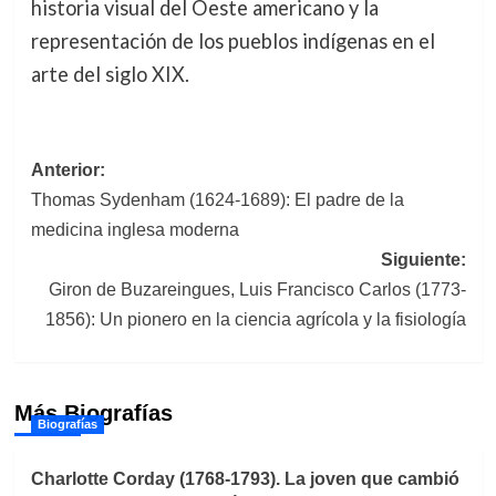
historia visual del Oeste americano y la
representación de los pueblos indígenas en el
arte del siglo XIX.
Navegación
Anterior:
Thomas Sydenham (1624-1689): El padre de la
de
medicina inglesa moderna
entradas
Siguiente:
Giron de Buzareingues, Luis Francisco Carlos (1773-
1856): Un pionero en la ciencia agrícola y la fisiología
Más Biografías
Biografías
Charlotte Corday (1768-1793). La joven que cambió