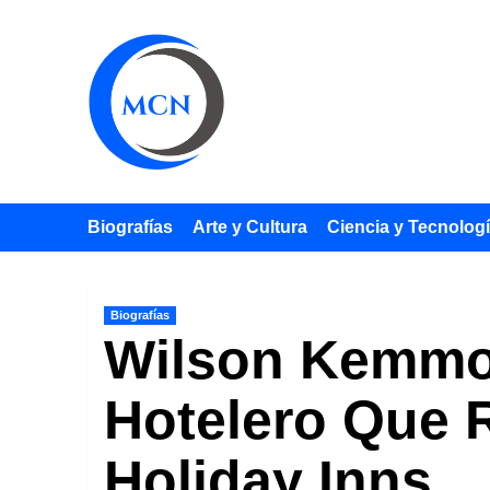
Saltar
al
contenido
Biografías
Arte y Cultura
Ciencia y Tecnolog
Biografías
Wilson Kemmon
Hotelero Que 
Holiday Inns