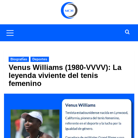
Saltar
al
contenido
Menú
primario
Biografías
Deportes
Venus Williams (1980-VVVV): La
leyenda viviente del tenis
femenino