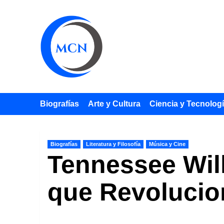
Saltar
al
contenido
Biografías
Arte y Cultura
Ciencia y Tecnolog
Biografías
Literatura y Filosofía
Música y Cine
Tennessee Wil
que Revolucio