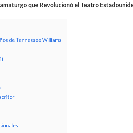
ramaturgo que Revolucionó el Teatro Estadounid
 años de Tennessee Williams
i)
o
scritor
sionales