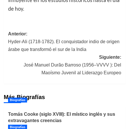
influyente en los estudios históricos hasta el día
de hoy.
Navegación
Anterior:
Hyder-Ali (1718-1782). El conquistador indio de origen
de
árabe que transformó el sur de la India
entradas
Siguiente:
José Manuel Durão Barroso (1956–VVVV ): Del
Maoísmo Juvenil al Liderazgo Europeo
Más Biografías
Biografías
Tomás Cooke (siglo XVIII): El místico inglés y sus
extravagantes creencias
Biografías