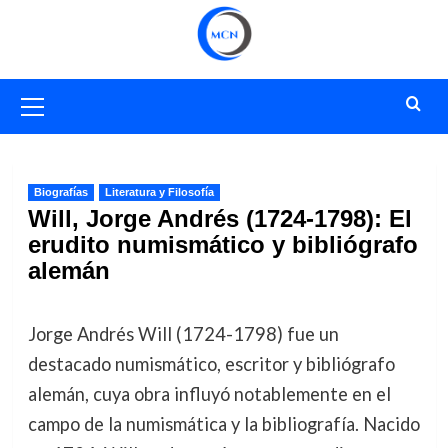
Saltar
al
contenido
Menú
primario
Biografías
Literatura y Filosofía
Will, Jorge Andrés (1724-1798): El
erudito numismático y bibliógrafo
alemán
Jorge Andrés Will (1724-1798) fue un
destacado numismático, escritor y bibliógrafo
alemán, cuya obra influyó notablemente en el
campo de la numismática y la bibliografía. Nacido