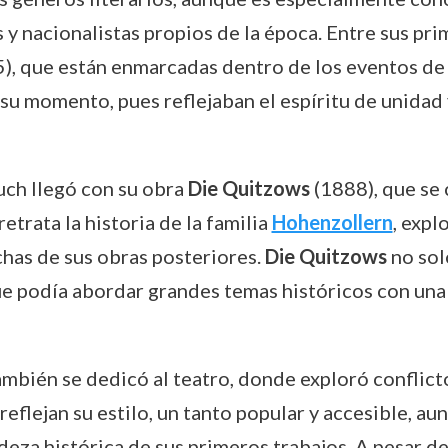
s y nacionalistas propios de la época. Entre sus pr
), que están enmarcadas dentro de los eventos de l
u momento, pues reflejaban el espíritu de unidad y
uch llegó con su obra
Die Quitzows
(1888), que se 
etrata la historia de la familia
Hohenzollern
, expl
chas de sus obras posteriores.
Die Quitzows
no sol
e podía abordar grandes temas históricos con una m
ambién se dedicó al teatro, donde exploró conflict
reflejan su estilo, un tanto popular y accesible, a
eza histórica de sus primeros trabajos. A pesar de