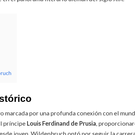
bruch
stórico
o marcada por una profunda conexión con el mundo 
el príncipe
Louis Ferdinand de Prusia
, proporciona
sde joven, Wildenbruch optó por seguir la carrera