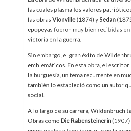
las cuales plasma los valores patriótico
las obras
Vionville
(1874) y
Sedan
(1875
epopeyas fueron muy bien recibidas en s
victoria en la guerra.
Sin embargo, el gran éxito de Wildenbr
emblemáticos. En esta obra, el escritor r
la burguesía, un tema recurrente en mu
también lo estableció como un autor qu
social.
A lo largo de su carrera, Wildenbruch t
Obras como
Die Rabensteinerin
(1907) 
emocionales y familiares que en la grand