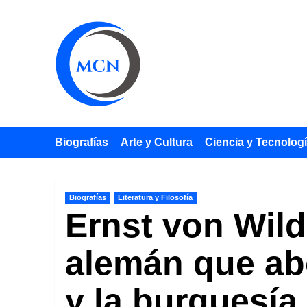
Saltar
al
contenido
Biografías
Arte y Cultura
Ciencia y Tecnolog
Biografías
Literatura y Filosofía
Ernst von Wild
alemán que abo
y la burguesía