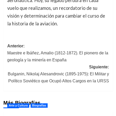
aeronáutica. Hoy, su legado perdura en cada
vuelo que realizamos, un recordatorio de su
visión y determinación para cambiar el curso de
la historia de la aviación.
Navegación
Anterior:
Maestre e Ibáñez, Amalio (1812-1872). El pionero de la
de
geología y la minería en España
entradas
Siguiente:
Bulganin, Nikolaj Alesandrovic (1895-1975): El Militar y
Político Soviético que Ocupó Altos Cargos en la URSS
Más Biografías
Arte y Cultura
Biografías