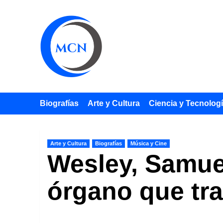
Saltar
al
contenido
Biografías
Arte y Cultura
Ciencia y Tecnolog
Arte y Cultura
Biografías
Música y Cine
Wesley, Samuel
órgano que tra