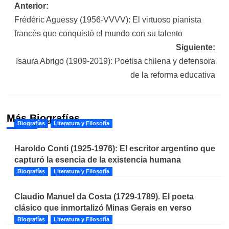
Navegación
Anterior:
Frédéric Aguessy (1956-VVVV): El virtuoso pianista
de
francés que conquistó el mundo con su talento
entradas
Siguiente:
Isaura Abrigo (1909-2019): Poetisa chilena y defensora
de la reforma educativa
Más Biografías
Biografías
Literatura y Filosofía
Haroldo Conti (1925-1976): El escritor argentino que
capturó la esencia de la existencia humana
Biografías
Literatura y Filosofía
Claudio Manuel da Costa (1729-1789). El poeta
clásico que inmortalizó Minas Gerais en verso
Biografías
Literatura y Filosofía