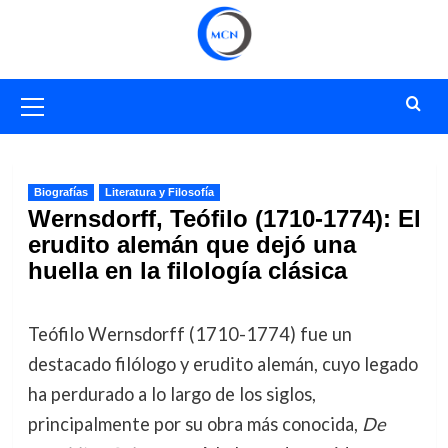
Saltar
al
contenido
Menú
primario
Biografías
Literatura y Filosofía
Wernsdorff, Teófilo (1710-1774): El
erudito alemán que dejó una
huella en la filología clásica
Teófilo Wernsdorff (1710-1774) fue un
destacado filólogo y erudito alemán, cuyo legado
ha perdurado a lo largo de los siglos,
principalmente por su obra más conocida,
De