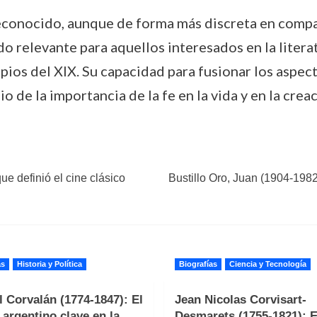
reconocido, aunque de forma más discreta en comp
do relevante para aquellos interesados en la literat
cipios del XIX. Su capacidad para fusionar los aspec
 de la importancia de la fe en la vida y en la creac
ue definió el cine clásico
Bustillo Oro, Juan (1904-1982
as
Historia y Política
Biografías
Ciencia y Tecnología
 Corvalán (1774-1847): El
Jean Nicolas Corvisart-
r argentino clave en la
Desmarets (1755-1821): E