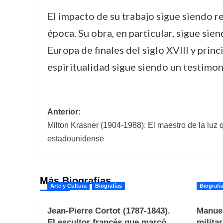
El impacto de su trabajo sigue siendo 
época. Su obra, en particular, sigue sien
Europa de finales del siglo XVIII y prin
espiritualidad sigue siendo un testimonio
Navegación
Anterior:
Milton Krasner (1904-1988): El maestro de la luz q
de
estadounidense
entradas
Más Biografías
Arte y Cultura
Biografías
Biografí
Jean-Pierre Cortot (1787-1843).
Manuel
El escultor francés que marcó
milita