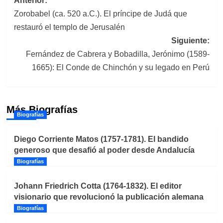
Navegación
Anterior:
Zorobabel (ca. 520 a.C.). El príncipe de Judá que
de
restauró el templo de Jerusalén
entradas
Siguiente:
Fernández de Cabrera y Bobadilla, Jerónimo (1589-
1665): El Conde de Chinchón y su legado en Perú
Más Biografías
Biografías
Diego Corriente Matos (1757-1781). El bandido
generoso que desafió al poder desde Andalucía
Biografías
Johann Friedrich Cotta (1764-1832). El editor
visionario que revolucionó la publicación alemana
Biografías