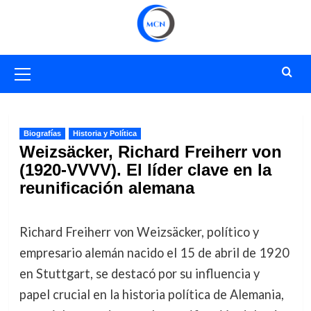
Saltar
al
contenido
Menú
primario
Biografías
Historia y Política
Weizsäcker, Richard Freiherr von
(1920-VVVV). El líder clave en la
reunificación alemana
Richard Freiherr von Weizsäcker, político y
empresario alemán nacido el 15 de abril de 1920
en Stuttgart, se destacó por su influencia y
papel crucial en la historia política de Alemania,