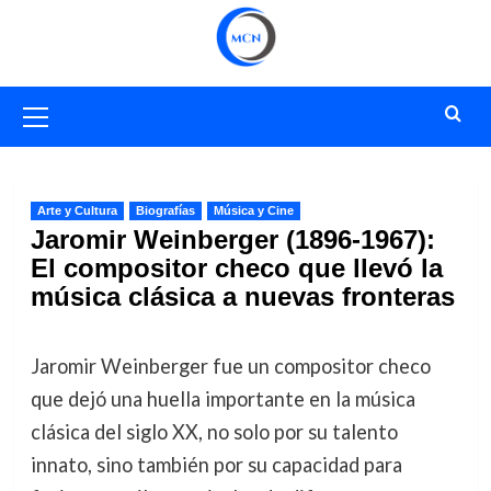
Saltar
al
contenido
Menú
primario
Arte y Cultura
Biografías
Música y Cine
Jaromir Weinberger (1896-1967):
El compositor checo que llevó la
música clásica a nuevas fronteras
Jaromir Weinberger fue un compositor checo
que dejó una huella importante en la música
clásica del siglo XX, no solo por su talento
innato, sino también por su capacidad para