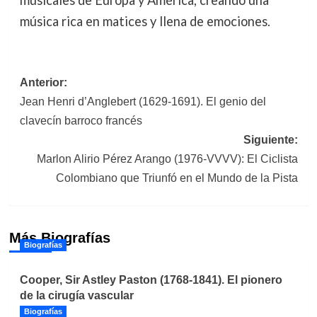
música rica en matices y llena de emociones.
Navegación
Anterior:
Jean Henri d’Anglebert (1629-1691). El genio del
de
clavecín barroco francés
entradas
Siguiente:
Marlon Alirio Pérez Arango (1976-VVVV): El Ciclista
Colombiano que Triunfó en el Mundo de la Pista
Más Biografías
Biografías
Cooper, Sir Astley Paston (1768-1841). El pionero
de la cirugía vascular
Biografías