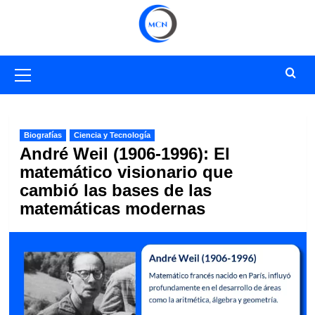
Saltar
al
contenido
Menú
primario
Biografías
Ciencia y Tecnología
André Weil (1906-1996): El
matemático visionario que
cambió las bases de las
matemáticas modernas