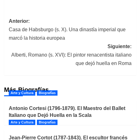
Navegación
Anterior:
Casa de Habsburgo (s. X). Una dinastía imperial que
de
marcó la historia europea
entradas
Siguiente:
Alberti, Romano (s. XVI): El pintor renacentista italiano
que dejó huella en Roma
Más Biografías
Arte y Cultura
Biografías
Antonio Cortesi (1796-1879). El Maestro del Ballet
Italiano que Dejó Huella en la Scala
Arte y Cultura
Biografías
Jean-Pierre Cortot (1787-1843). El escultor francés