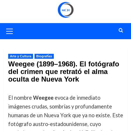
Saltar
al
contenido
Menú
primario
Arte y Cultura
Biografías
Weegee (1899–1968). El fotógrafo
del crimen que retrató el alma
oculta de Nueva York
El nombre
Weegee
evoca de inmediato
imágenes crudas, sombrías y profundamente
humanas de un Nueva York que ya no existe. Este
fotógrafo austro-estadounidense, cuyo