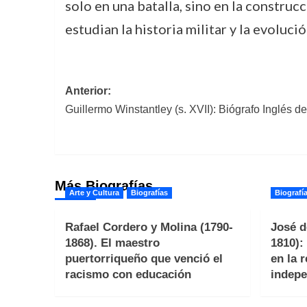
solo en una batalla, sino en la construc
estudian la historia militar y la evoluc
Navegación
Anterior:
Guillermo Winstantley (s. XVII): Biógrafo Inglés de
de
entradas
Más Biografías
Arte y Cultura
Biografías
Biografí
Rafael Cordero y Molina (1790-
José d
1868). El maestro
1810):
puertorriqueño que venció el
en la 
racismo con educación
indepe