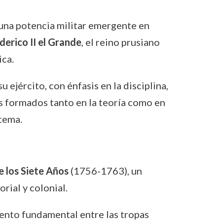
una potencia militar emergente en
derico II el Grande
, el reino prusiano
ica.
 ejército, con énfasis en la disciplina,
res formados tanto en la teoría como en
stema.
 los Siete Años
(1756-1763), un
rial y colonial.
iento fundamental entre las tropas