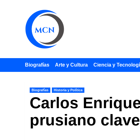
Saltar
al
contenido
Biografías
Arte y Cultura
Ciencia y Tecnolog
Biografías
Historia y Política
Carlos Enrique
prusiano clave