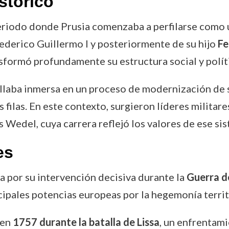
stórico
eriodo donde Prusia comenzaba a perfilarse como 
ederico Guillermo I y posteriormente de su hijo
Fe
nsformó profundamente su estructura social y polít
hallaba inmersa en un proceso de modernización de su
us filas. En este contexto, surgieron líderes milita
os Wedel, cuya carrera reflejó los valores de ese si
es
a por su intervención decisiva durante la
Guerra de
cipales potencias europeas por la hegemonía territo
 en
1757 durante la batalla de Lissa
, un enfrentam