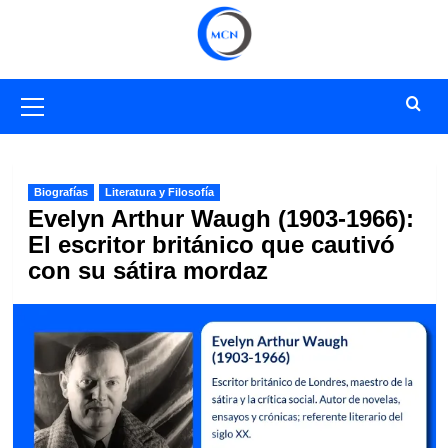
Saltar
al
contenido
Menú
primario
Biografías
Literatura y Filosofía
Evelyn Arthur Waugh (1903-1966):
El escritor británico que cautivó
con su sátira mordaz