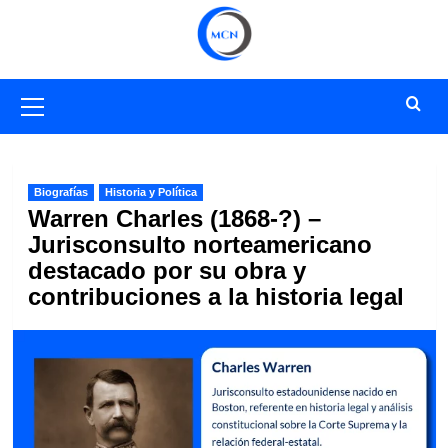
Saltar
al
contenido
Menú
primario
Biografías
Historia y Política
Warren Charles (1868-?) –
Jurisconsulto norteamericano
destacado por su obra y
contribuciones a la historia legal