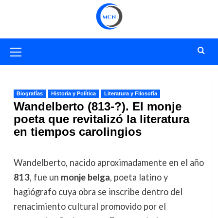
Saltar
al
contenido
Menú
primario
Biografías
Historia y Política
Literatura y Filosofía
Wandelberto (813-?). El monje
poeta que revitalizó la literatura
en tiempos carolingios
Wandelberto, nacido aproximadamente en el año
813
, fue un
monje belga
, poeta latino y
hagiógrafo cuya obra se inscribe dentro del
renacimiento cultural promovido por el