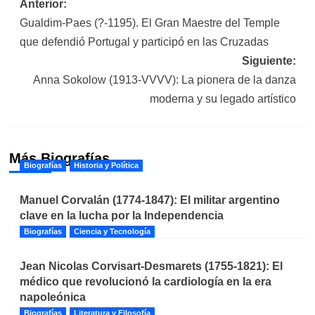
Navegación
Anterior:
Gualdim-Paes (?-1195). El Gran Maestre del Temple
de
que defendió Portugal y participó en las Cruzadas
entradas
Siguiente:
Anna Sokolow (1913-VVVV): La pionera de la danza
moderna y su legado artístico
Más Biografías
Biografías
Historia y Política
Manuel Corvalán (1774-1847): El militar argentino
clave en la lucha por la Independencia
Biografías
Ciencia y Tecnología
Jean Nicolas Corvisart-Desmarets (1755-1821): El
médico que revolucionó la cardiología en la era
napoleónica
Biografías
Literatura y Filosofía