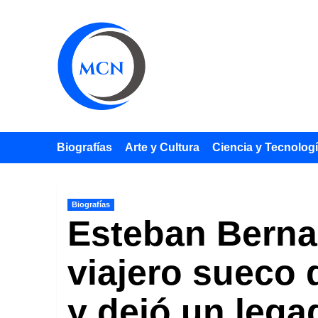
Saltar
al
contenido
Biografías
Arte y Cultura
Ciencia y Tecnolog
Biografías
Esteban Berna
viajero sueco 
y dejó un legad