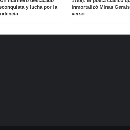
 Un marinero destacado
1789). El poeta clásico q
reconquista y lucha por la
inmortalizó Minas Gerais
ndencia
verso