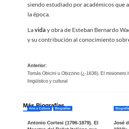
siendo estudiado por académicos que an
la época.
La
vida
y obra de Esteban Bernardo Wad
y su contribución al conocimiento sobre 
Navegación
Anterior:
Tomás Obicini u Obizzino (¿-1636). El misionero i
de
lingüístico y cultural
entradas
Más Biografías
Arte y Cultura
Biografías
Biografí
Antonio Cortesi (1796-1879). El
José d