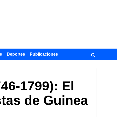
e
Deportes
Publicaciones
6-1799): El
stas de Guinea