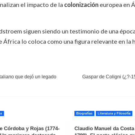
alizan el impacto de la
colonización
europea en Áf
stroem siguen siendo un testimonio de una época
África lo coloca como una figura relevante en la h
taliano que dejó un legado
Gaspar de Coligni (¿?-1
as
Biografías
Literatura y Filosofía
e Córdoba y Rojas (1774-
Claudio Manuel da Costa 