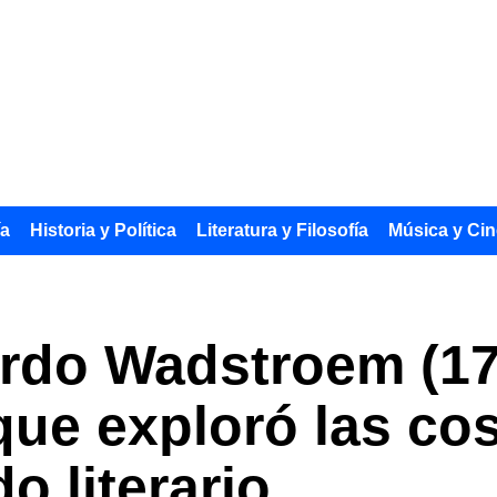
ía
Historia y Política
Literatura y Filosofía
Música y Cin
rdo Wadstroem (174
que exploró las co
o literario