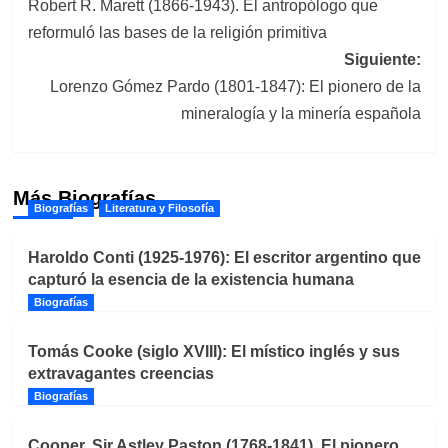
Robert R. Marett (1866-1943). El antropólogo que
de
reformuló las bases de la religión primitiva
entradas
Siguiente:
Lorenzo Gómez Pardo (1801-1847): El pionero de la
mineralogía y la minería española
Más Biografías
Biografías
Literatura y Filosofía
Haroldo Conti (1925-1976): El escritor argentino que
capturó la esencia de la existencia humana
Biografías
Tomás Cooke (siglo XVIII): El místico inglés y sus
extravagantes creencias
Biografías
Cooper, Sir Astley Paston (1768-1841). El pionero