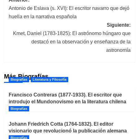
Navegación
Antonio de Eslava (s. XVI): El escritor navarro que dejó
de
huella en la narrativa española
entradas
Siguiente:
Kmet, Daniel (1783-1825): El astrónomo húngaro que
destacó en la observación y enseñanza de la
astronomía
Más Biografías
Biografías
Literatura y Filosofía
Francisco Contreras (1877-1933). El escritor que
introdujo el Mundonovismo en la literatura chilena
Biografías
Johann Friedrich Cotta (1764-1832). El editor
visionario que revolucionó la publicación alemana
Biografías