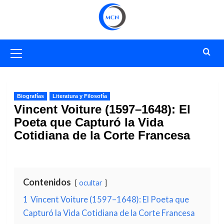
Saltar
al
contenido
Menú
primario
Biografías
Literatura y Filosofía
Vincent Voiture (1597–1648): El
Poeta que Capturó la Vida
Cotidiana de la Corte Francesa
Contenidos
ocultar
1
Vincent Voiture (1597–1648): El Poeta que
Capturó la Vida Cotidiana de la Corte Francesa