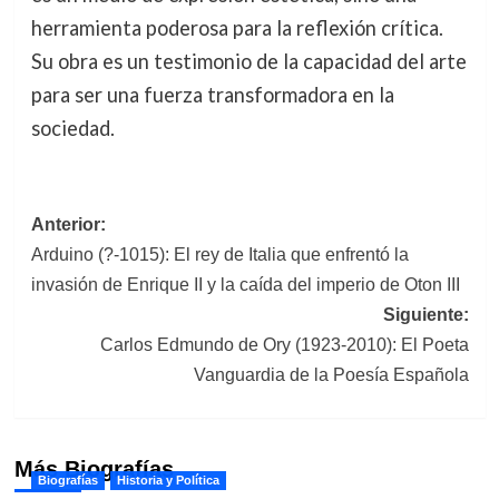
herramienta poderosa para la reflexión crítica.
Su obra es un testimonio de la capacidad del arte
para ser una fuerza transformadora en la
sociedad.
Navegación
Anterior:
Arduino (?-1015): El rey de Italia que enfrentó la
de
invasión de Enrique II y la caída del imperio de Oton III
entradas
Siguiente:
Carlos Edmundo de Ory (1923-2010): El Poeta
Vanguardia de la Poesía Española
Más Biografías
Biografías
Historia y Política