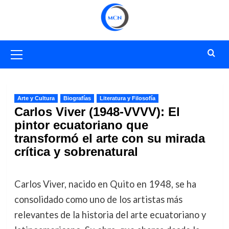
Saltar
al
contenido
Menú
primario
Arte y Cultura
Biografías
Literatura y Filosofía
Carlos Viver (1948-VVVV): El
pintor ecuatoriano que
transformó el arte con su mirada
crítica y sobrenatural
Carlos Viver, nacido en Quito en 1948, se ha
consolidado como uno de los artistas más
relevantes de la historia del arte ecuatoriano y