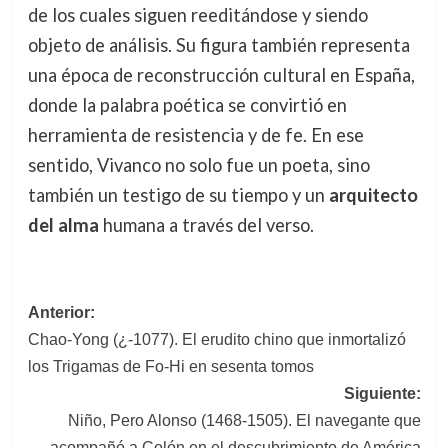
de los cuales siguen reeditándose y siendo
objeto de análisis. Su figura también representa
una época de reconstrucción cultural en España,
donde la palabra poética se convirtió en
herramienta de resistencia y de fe. En ese
sentido, Vivanco no solo fue un poeta, sino
también un testigo de su tiempo y un
arquitecto
del alma
humana a través del verso.
Navegación
Anterior:
Chao-Yong (¿-1077). El erudito chino que inmortalizó
de
los Trigamas de Fo-Hi en sesenta tomos
entradas
Siguiente:
Niño, Pero Alonso (1468-1505). El navegante que
acompañó a Colón en el descubrimiento de América