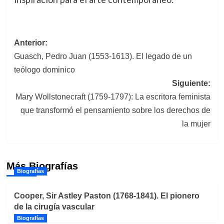
Navegación
Anterior:
Guasch, Pedro Juan (1553-1613). El legado de un
de
teólogo dominico
entradas
Siguiente:
Mary Wollstonecraft (1759-1797): La escritora feminista
que transformó el pensamiento sobre los derechos de
la mujer
Más Biografías
Biografías
Cooper, Sir Astley Paston (1768-1841). El pionero
de la cirugía vascular
Biografías