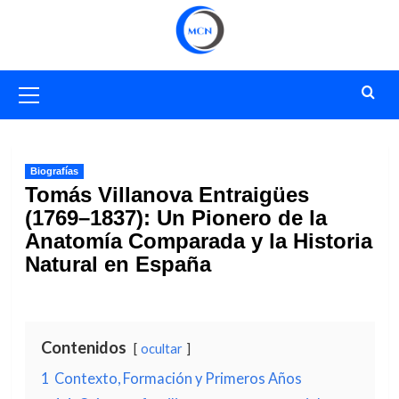
Saltar
al
contenido
Menú
primario
Biografías
Tomás Villanova Entraigües
(1769–1837): Un Pionero de la
Anatomía Comparada y la Historia
Natural en España
Contenidos
ocultar
1
Contexto, Formación y Primeros Años