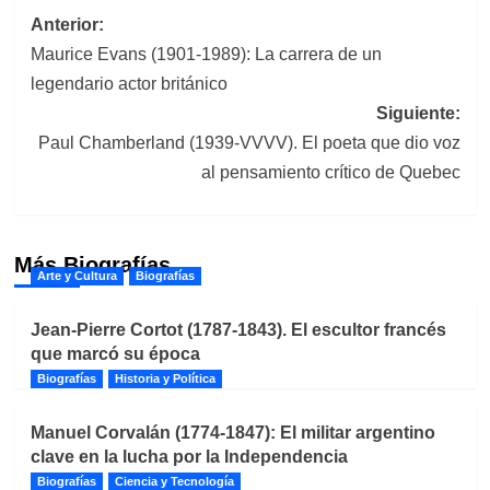
Navegación
Anterior:
Maurice Evans (1901-1989): La carrera de un
de
legendario actor británico
entradas
Siguiente:
Paul Chamberland (1939-VVVV). El poeta que dio voz
al pensamiento crítico de Quebec
Más Biografías
Arte y Cultura
Biografías
Jean-Pierre Cortot (1787-1843). El escultor francés
que marcó su época
Biografías
Historia y Política
Manuel Corvalán (1774-1847): El militar argentino
clave en la lucha por la Independencia
Biografías
Ciencia y Tecnología