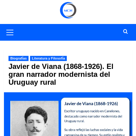
Saltar
al
contenido
Menú
primario
Biografías
Literatura y Filosofía
Javier de Viana (1868-1926). El
gran narrador modernista del
Uruguay rural