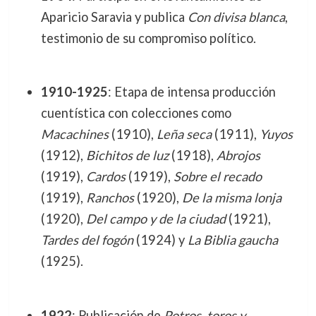
Aparicio Saravia y publica
Con divisa blanca
,
testimonio de su compromiso político.
1910-1925
: Etapa de intensa producción
cuentística con colecciones como
Macachines
(1910),
Leña seca
(1911),
Yuyos
(1912),
Bichitos de luz
(1918),
Abrojos
(1919),
Cardos
(1919),
Sobre el recado
(1919),
Ranchos
(1920),
De la misma lonja
(1920),
Del campo y de la ciudad
(1921),
Tardes del fogón
(1924) y
La Biblia gaucha
(1925).
1922
: Publicación de
Potros, toros y