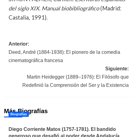
del siglo XIX. Manual biobibliográfico
(Madrid:
Castalia, 1991).
Navegación
Anterior:
Deed, André (1884-1938): El pionero de la comedia
de
cinematográfica francesa
entradas
Siguiente:
Martin Heidegger (1889–1976): El Filósofo que
Redefinió la Comprensión del Ser y la Existencia
Más Biografías
Biografías
Diego Corriente Matos (1757-1781). El bandido
generoso que desafió al poder desde Andalucía