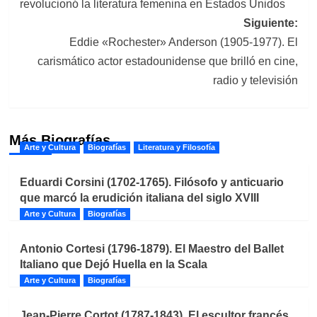
revolucionó la literatura femenina en Estados Unidos
entradas
Siguiente:
Eddie «Rochester» Anderson (1905-1977). El
carismático actor estadounidense que brilló en cine,
radio y televisión
Más Biografías
Arte y Cultura
Biografías
Literatura y Filosofía
Eduardi Corsini (1702-1765). Filósofo y anticuario
que marcó la erudición italiana del siglo XVIII
Arte y Cultura
Biografías
Antonio Cortesi (1796-1879). El Maestro del Ballet
Italiano que Dejó Huella en la Scala
Arte y Cultura
Biografías
Jean-Pierre Cortot (1787-1843). El escultor francés