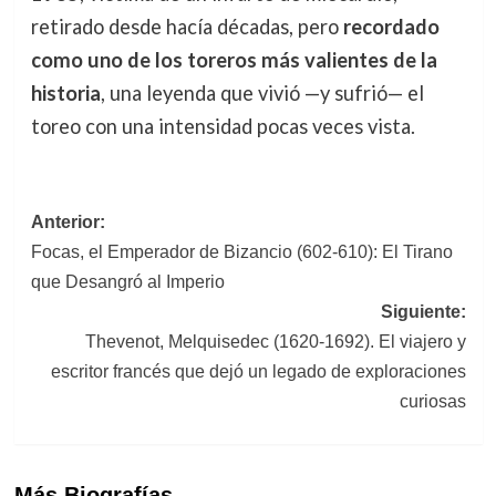
retirado desde hacía décadas, pero
recordado
como uno de los toreros más valientes de la
historia
, una leyenda que vivió —y sufrió— el
toreo con una intensidad pocas veces vista.
Navegación
Anterior:
Focas, el Emperador de Bizancio (602-610): El Tirano
de
que Desangró al Imperio
entradas
Siguiente:
Thevenot, Melquisedec (1620-1692). El viajero y
escritor francés que dejó un legado de exploraciones
curiosas
Más Biografías