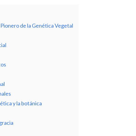
 Pionero de la Genética Vegetal
ial
tos
al
nales
tica y la botánica
gracia