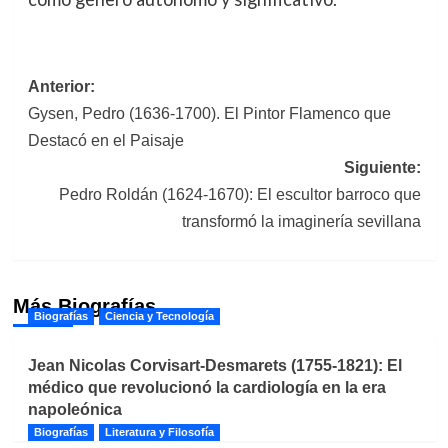
Navegación
Anterior:
Gysen, Pedro (1636-1700). El Pintor Flamenco que
de
Destacó en el Paisaje
entradas
Siguiente:
Pedro Roldán (1624-1670): El escultor barroco que
transformó la imaginería sevillana
Más Biografías
Biografías
Ciencia y Tecnología
Jean Nicolas Corvisart-Desmarets (1755-1821): El
médico que revolucionó la cardiología en la era
napoleónica
Biografías
Literatura y Filosofía