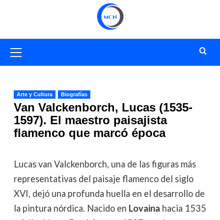
Saltar
al
contenido
Menú
primario
Arte y Cultura
Biografías
Van Valckenborch, Lucas (1535-
1597). El maestro paisajista
flamenco que marcó época
Lucas van Valckenborch, una de las figuras más
representativas del paisaje flamenco del siglo
XVI, dejó una profunda huella en el desarrollo de
la pintura nórdica. Nacido en
Lovaina
hacia 1535