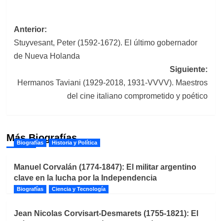
Navegación
Anterior:
Stuyvesant, Peter (1592-1672). El último gobernador
de
de Nueva Holanda
entradas
Siguiente:
Hermanos Taviani (1929-2018, 1931-VVVV). Maestros
del cine italiano comprometido y poético
Más Biografías
Biografías
Historia y Política
Manuel Corvalán (1774-1847): El militar argentino
clave en la lucha por la Independencia
Biografías
Ciencia y Tecnología
Jean Nicolas Corvisart-Desmarets (1755-1821): El