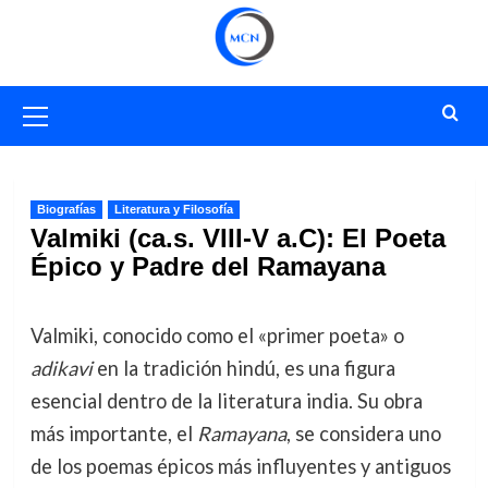
Saltar
al
contenido
Menú
primario
Biografías
Literatura y Filosofía
Valmiki (ca.s. VIII-V a.C): El Poeta
Épico y Padre del Ramayana
Valmiki, conocido como el «primer poeta» o
adikavi
en la tradición hindú, es una figura
esencial dentro de la literatura india. Su obra
más importante, el
Ramayana
, se considera uno
de los poemas épicos más influyentes y antiguos