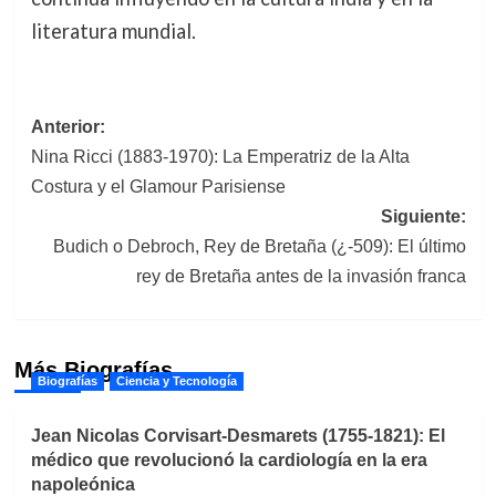
literatura mundial.
Navegación
Anterior:
Nina Ricci (1883-1970): La Emperatriz de la Alta
de
Costura y el Glamour Parisiense
entradas
Siguiente:
Budich o Debroch, Rey de Bretaña (¿-509): El último
rey de Bretaña antes de la invasión franca
Más Biografías
Biografías
Ciencia y Tecnología
Jean Nicolas Corvisart-Desmarets (1755-1821): El
médico que revolucionó la cardiología en la era
napoleónica