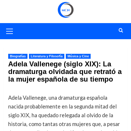
Saltar
al
contenido
Menú
primario
Biografías
Literatura y Filosofía
Música y Cine
Adela Vallenege (siglo XIX): La
dramaturga olvidada que retrató a
la mujer española de su tiempo
Adela Vallenege, una dramaturga española
nacida probablemente en la segunda mitad del
siglo XIX, ha quedado relegada al olvido de la
historia, como tantas otras mujeres que, a pesar