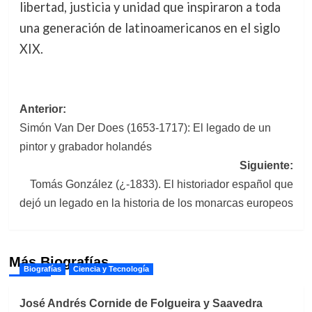
libertad, justicia y unidad que inspiraron a toda
una generación de latinoamericanos en el siglo
XIX.
Navegación
Anterior:
Simón Van Der Does (1653-1717): El legado de un
de
pintor y grabador holandés
entradas
Siguiente:
Tomás González (¿-1833). El historiador español que
dejó un legado en la historia de los monarcas europeos
Más Biografías
Biografías
Ciencia y Tecnología
José Andrés Cornide de Folgueira y Saavedra