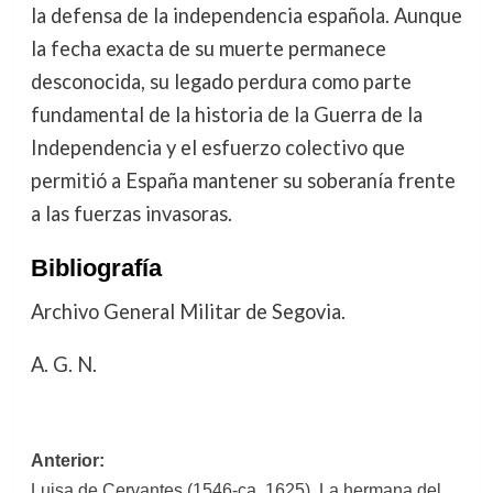
la defensa de la independencia española. Aunque
la fecha exacta de su muerte permanece
desconocida, su legado perdura como parte
fundamental de la historia de la Guerra de la
Independencia y el esfuerzo colectivo que
permitió a España mantener su soberanía frente
a las fuerzas invasoras.
Bibliografía
Archivo General Militar de Segovia.
A. G. N.
Navegación
Anterior:
Luisa de Cervantes (1546-ca. 1625). La hermana del