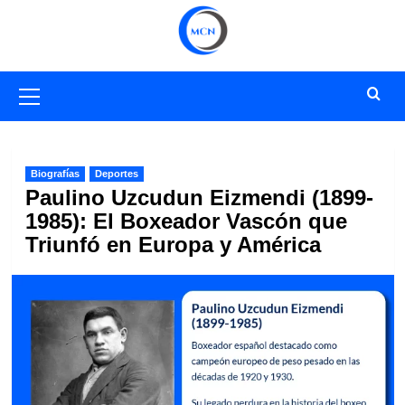
Saltar
al
contenido
Menú
primario
Biografías
Deportes
Paulino Uzcudun Eizmendi (1899-
1985): El Boxeador Vascón que
Triunfó en Europa y América