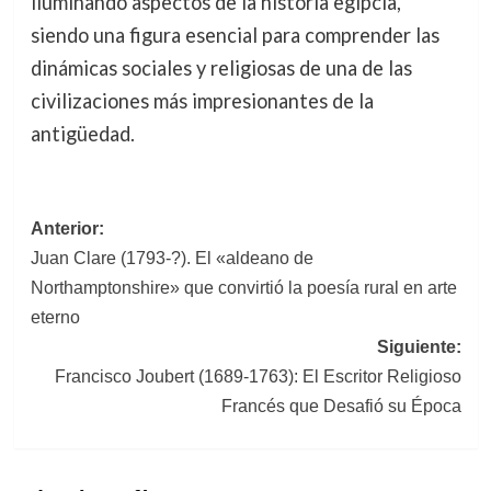
iluminando aspectos de la historia egipcia,
siendo una figura esencial para comprender las
dinámicas sociales y religiosas de una de las
civilizaciones más impresionantes de la
antigüedad.
Navegación
Anterior:
Juan Clare (1793-?). El «aldeano de
de
Northamptonshire» que convirtió la poesía rural en arte
entradas
eterno
Siguiente:
Francisco Joubert (1689-1763): El Escritor Religioso
Francés que Desafió su Época