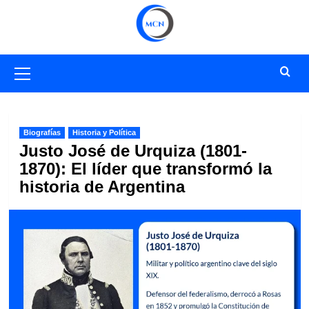
Saltar
al
contenido
Menú
primario
Biografías
Historia y Política
Justo José de Urquiza (1801-
1870): El líder que transformó la
historia de Argentina