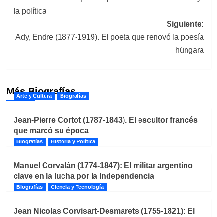
entradas
la política
Siguiente:
Ady, Endre (1877-1919). El poeta que renovó la poesía
húngara
Más Biografías
Arte y Cultura
Biografías
Jean-Pierre Cortot (1787-1843). El escultor francés
que marcó su época
Biografías
Historia y Política
Manuel Corvalán (1774-1847): El militar argentino
clave en la lucha por la Independencia
Biografías
Ciencia y Tecnología
Jean Nicolas Corvisart-Desmarets (1755-1821): El