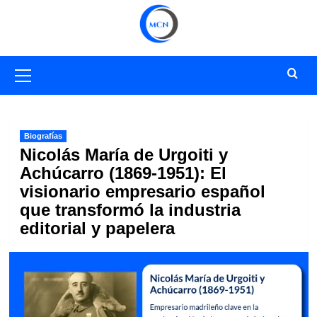
Saltar
al
contenido
Menú
primario
Biografías
Nicolás María de Urgoiti y
Achúcarro (1869-1951): El
visionario empresario español
que transformó la industria
editorial y papelera