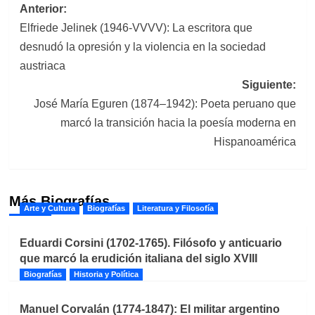
Navegación
Anterior:
Elfriede Jelinek (1946-VVVV): La escritora que
de
desnudó la opresión y la violencia en la sociedad
entradas
austriaca
Siguiente:
José María Eguren (1874–1942): Poeta peruano que
marcó la transición hacia la poesía moderna en
Hispanoamérica
Más Biografías
Arte y Cultura
Biografías
Literatura y Filosofía
Eduardi Corsini (1702-1765). Filósofo y anticuario
que marcó la erudición italiana del siglo XVIII
Biografías
Historia y Política
Manuel Corvalán (1774-1847): El militar argentino