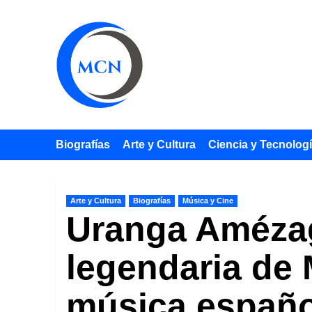
Saltar
al
contenido
Biografías
Arte y Cultura
Ciencia y Tecnolog
Arte y Cultura
Biografías
Música y Cine
Uranga Amézag
legendaria de 
música españo