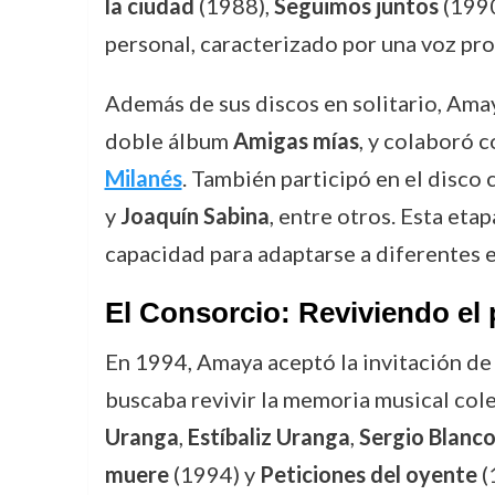
la ciudad
(1988),
Seguimos juntos
(1990
personal, caracterizado por una voz pro
Además de sus discos en solitario, Amay
doble álbum
Amigas mías
, y colaboró 
Milanés
. También participó en el disco
y
Joaquín Sabina
, entre otros. Esta eta
capacidad para adaptarse a diferentes e
El Consorcio: Reviviendo el
En 1994, Amaya aceptó la invitación d
buscaba revivir la memoria musical colec
Uranga
,
Estíbaliz Uranga
,
Sergio Blanc
muere
(1994) y
Peticiones del oyente
(