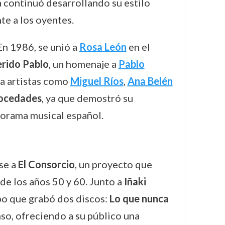
 continuó desarrollando su estilo
te a los oyentes.
En 1986, se unió a
Rosa León
en el
rido Pablo
, un homenaje a
Pablo
o a artistas como
Miguel Ríos
,
Ana Belén
ocedades
, ya que demostró su
anorama musical español.
se a
El Consorcio
, un proyecto que
 de los años 50 y 60. Junto a
Iñaki
po que grabó dos discos:
Lo que nunca
nso, ofreciendo a su público una