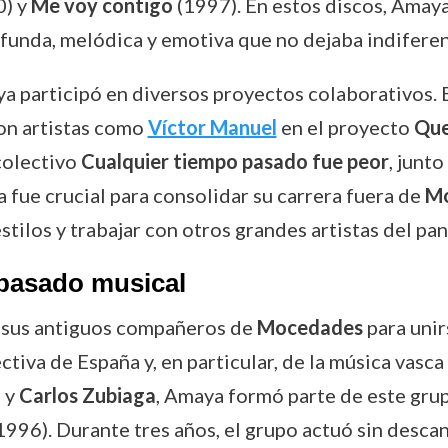
) y
Me voy contigo
(1997). En estos discos, Amaya
funda, melódica y emotiva que no dejaba indiferen
a participó en diversos proyectos colaborativos. 
con artistas como
Víctor Manuel
en el proyecto
Que
 colectivo
Cualquier tiempo pasado fue peor
, junt
pa fue crucial para consolidar su carrera fuera de
M
stilos y trabajar con otros grandes artistas del p
 pasado musical
e sus antiguos compañeros de
Mocedades
para unir
tiva de España y, en particular, de la música vasca
o
y
Carlos Zubiaga
, Amaya formó parte de este gru
1996). Durante tres años, el grupo actuó sin desca