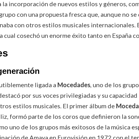
la incorporación de nuevos estilos y géneros, como
upo con una propuesta fresca que, aunque no se de
onaba con otros estilos musicales internacionales. 
, la cual cosechó un enorme éxito tanto en España c
es
generación
utiblemente ligada a
Mocedades
, uno de los grup
estacó por sus voces privilegiadas y su capacidad
tros estilos musicales. El primer álbum de
Moceda
liz, formó parte de los coros que definieron la so
o uno de los grupos más exitosos de la música esp
cipación de Amaya en Eurovisión en 1972 con el tem