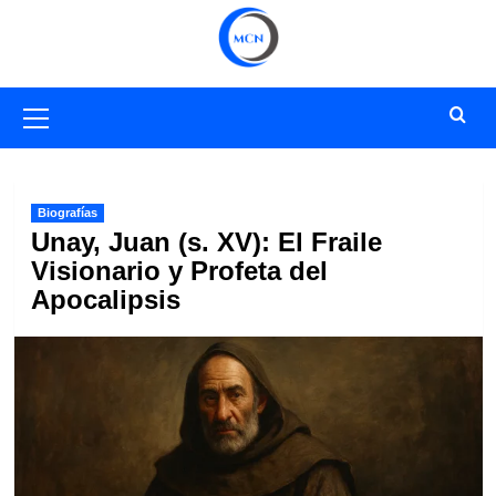
Saltar
al
contenido
Menú
primario
Biografías
Unay, Juan (s. XV): El Fraile
Visionario y Profeta del
Apocalipsis