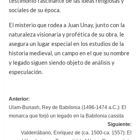
testimonio fascinante de las ideas religiosas y
sociales de su época.
El misterio que rodea a Juan Unay, junto con la
naturaleza visionaria y profética de su obra, le
asegura un lugar especial en los estudios de la
historia medieval, un campo en el que su nombre
y legado siguen siendo objeto de análisis y
especulación.
Navegación
Anterior:
Ulam-Buriash, Rey de Babilonia (1496-1474 a.C.): El
de
monarca que forjó un legado en la Babilonia cassita
entradas
Siguiente:
Valderrábano, Enríquez de (ca. 1500-ca. 1557): El