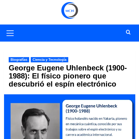
Saltar
al
contenido
Menú
primario
Biografías
Ciencia y Tecnología
George Eugene Uhlenbeck (1900-
1988): El físico pionero que
descubrió el espín electrónico