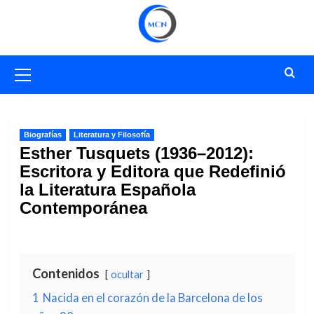
Saltar
al
contenido
Menú
primario
Biografías
Literatura y Filosofía
Esther Tusquets (1936–2012):
Escritora y Editora que Redefinió
la Literatura Española
Contemporánea
Contenidos
ocultar
1
Nacida en el corazón de la Barcelona de los