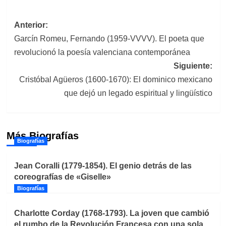
Navegación
Anterior:
Garcín Romeu, Fernando (1959-VVVV). El poeta que
de
revolucionó la poesía valenciana contemporánea
entradas
Siguiente:
Cristóbal Agüeros (1600-1670): El dominico mexicano
que dejó un legado espiritual y lingüístico
Más Biografías
Biografías
Jean Coralli (1779-1854). El genio detrás de las
coreografías de «Giselle»
Biografías
Charlotte Corday (1768-1793). La joven que cambió
el rumbo de la Revolución Francesa con una sola