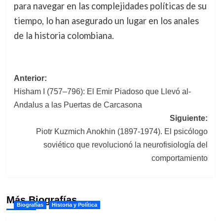
para navegar en las complejidades políticas de su
tiempo, lo han asegurado un lugar en los anales
de la historia colombiana.
Navegación
Anterior:
Hisham I (757–796): El Emir Piadoso que Llevó al-
de
Andalus a las Puertas de Carcasona
entradas
Siguiente:
Piotr Kuzmich Anokhin (1897-1974). El psicólogo
soviético que revolucionó la neurofisiología del
comportamiento
Más Biografías
Biografías
Historia y Política