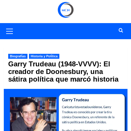
Saltar
al
contenido
Menú
primario
Biografías
Historia y Política
Garry Trudeau (1948-VVVV): El
creador de Doonesbury, una
sátira política que marcó historia