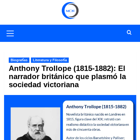
Saltar
al
contenido
Menú
primario
Biografías
Literatura y Filosofía
Anthony Trollope (1815-1882): El
narrador británico que plasmó la
sociedad victoriana