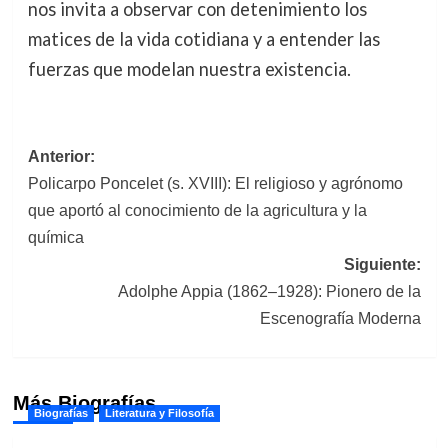
nos invita a observar con detenimiento los
matices de la vida cotidiana y a entender las
fuerzas que modelan nuestra existencia.
Navegación
Anterior:
Policarpo Poncelet (s. XVIII): El religioso y agrónomo
de
que aportó al conocimiento de la agricultura y la
entradas
química
Siguiente:
Adolphe Appia (1862–1928): Pionero de la
Escenografía Moderna
Más Biografías
Biografías
Literatura y Filosofía